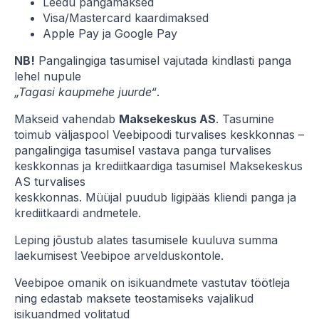
Leedu pangamaksed
Visa/Mastercard kaardimaksed
Apple Pay ja Google Pay
NB!
Pangalingiga tasumisel vajutada kindlasti panga
lehel nupule
„Tagasi kaupmehe juurde“
.
Makseid vahendab
Maksekeskus AS
. Tasumine
toimub väljaspool Veebipoodi turvalises keskkonnas –
pangalingiga tasumisel vastava panga turvalises
keskkonnas ja krediitkaardiga tasumisel Maksekeskus
AS turvalises
keskkonnas. Müüjal puudub ligipääs kliendi panga ja
krediitkaardi andmetele.
Leping jõustub alates tasumisele kuuluva summa
laekumisest Veebipoe arvelduskontole.
Veebipoe omanik on isikuandmete vastutav töötleja
ning edastab maksete teostamiseks vajalikud
isikuandmed volitatud