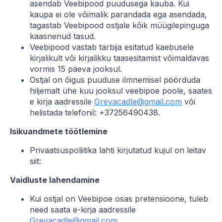
asendab Veebipood puudusega kauba. Kui
kaupa ei ole võimalik parandada ega asendada,
tagastab Veebipood ostjale kõik müügilepinguga
kaasnenud tasud.
Veebipood vastab tarbija esitatud kaebusele
kirjalikult või kirjalikku taasesitamist võimaldavas
vormis 15 päeva jooksul.
Ostjal on õigus puuduse ilmnemisel pöörduda
hiljemalt ühe kuu jooksul veebipoe poole, saates
e kirja aadressile
Greyacadle@gmail.com
või
helistada telefonil: +37256490438.
Isikuandmete töötlemine
Privaatsuspoliitika lahti kirjutatud kujul on leitav
siit:
Vaidluste lahendamine
Kui ostjal on Veebipoe osas pretensioone, tuleb
need saata e-kirja aadressile
Greyacadle@gmail.com