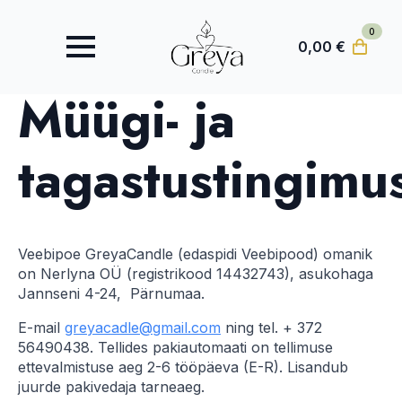
0
0,00
€
Müügi- ja
tagastustingimu
Veebipoe GreyaCandle (edaspidi Veebipood) omanik
on Nerlyna OÜ (registrikood 14432743), asukohaga
Jannseni 4-24, Pärnumaa.
E-mail
greyacadle@gmail.com
ning tel. + 372
56490438. Tellides pakiautomaati on tellimuse
ettevalmistuse aeg 2-6 tööpäeva (E-R). Lisandub
juurde pakivedaja tarneaeg.