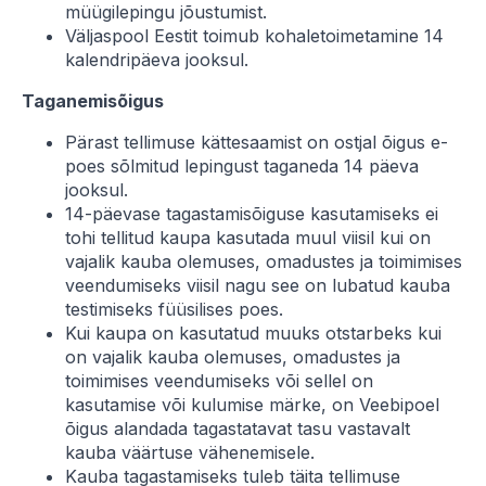
müügilepingu jõustumist.
Väljaspool Eestit toimub kohaletoimetamine 14
kalendripäeva jooksul.
Taganemisõigus
Pärast tellimuse kättesaamist on ostjal õigus e-
poes sõlmitud lepingust taganeda 14 päeva
jooksul.
14-päevase tagastamisõiguse kasutamiseks ei
tohi tellitud kaupa kasutada muul viisil kui on
vajalik kauba olemuses, omadustes ja toimimises
veendumiseks viisil nagu see on lubatud kauba
testimiseks füüsilises poes.
Kui kaupa on kasutatud muuks otstarbeks kui
on vajalik kauba olemuses, omadustes ja
toimimises veendumiseks või sellel on
kasutamise või kulumise märke, on Veebipoel
õigus alandada tagastatavat tasu vastavalt
kauba väärtuse vähenemisele.
Kauba tagastamiseks tuleb täita tellimuse