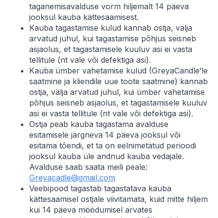
taganemisavalduse vorm hiljemalt 14 päeva
jooksul kauba kättesaamisest.
Kauba tagastamise kulud kannab ostja, välja
arvatud juhul, kui tagastamise põhjus seisneb
asjaolus, et tagastamisele kuuluv asi ei vasta
tellitule (nt vale või defektiga asi).
Kauba ümber vahetamise kulud (GreyaCandle’le
saatmine ja kliendile uue toote saatmine) kannab
ostja, välja arvatud juhul, kui ümber vahetamise
põhjus seisneb asjaolus, et tagastamisele kuuluv
asi ei vasta tellitule (nt vale või defektiga asi).
Ostja peab kauba tagastama avalduse
esitamisele järgneva 14 päeva jooksul või
esitama tõendi, et ta on eelnimetatud perioodi
jooksul kauba üle andnud kauba vedajale.
Avalduse saab saata meili peale:
Greyacadle@gmail.com
Veebipood tagastab tagastatava kauba
kättesaamisel ostjale viivitamata, kuid mitte hiljem
kui 14 päeva möödumisel arvates