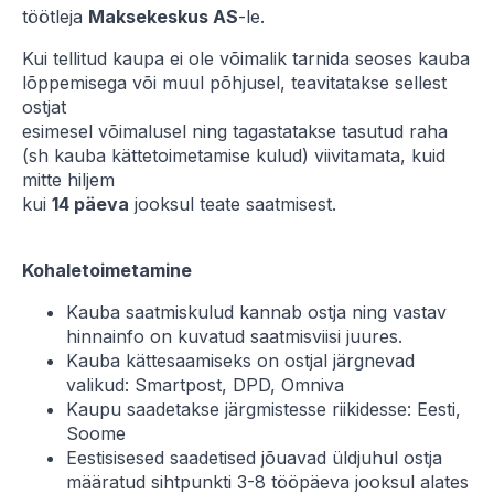
töötleja
Maksekeskus AS
-le.
Kui tellitud kaupa ei ole võimalik tarnida seoses kauba
lõppemisega või muul põhjusel, teavitatakse sellest
ostjat
esimesel võimalusel ning tagastatakse tasutud raha
(sh kauba kättetoimetamise kulud) viivitamata, kuid
mitte hiljem
kui
14 päeva
jooksul teate saatmisest.
Kohaletoimetamine
Kauba saatmiskulud kannab ostja ning vastav
hinnainfo on kuvatud saatmisviisi juures.
Kauba kättesaamiseks on ostjal järgnevad
valikud: Smartpost, DPD, Omniva
Kaupu saadetakse järgmistesse riikidesse: Eesti,
Soome
Eestisisesed saadetised jõuavad üldjuhul ostja
määratud sihtpunkti 3-8 tööpäeva jooksul alates