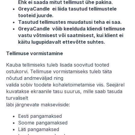
Ehk ei saada mitut tellimust ühe pakina
.
GreyaCandle ei liida tasutud tellimustele
tooteid juurde.
Tasutud tellimustes muudatusi teha ei saa.
GreyaCandle võib keelduda kliendi tellimuse
vastu võtmisest või saatmisest, kui klient ei
käitu lugupidavalt ettevõtte suhtes.
Tellimuse vormistamine
Kauba tellimiseks tuleb lisada soovitud tooted
ostukorvi. Tellimuse vormistamiseks tuleb täita
nõutud andmeväljad ning
valida sobiv toodete kohaletoimetamise viis. Seejärel
kuvatakse ekraanile tasu suurus, mille saab tasuda
turvaliselt
läbi järgnevate makseviiside:
Eesti pangamaksed
Soome pangamaksed
Läti pangamaksed