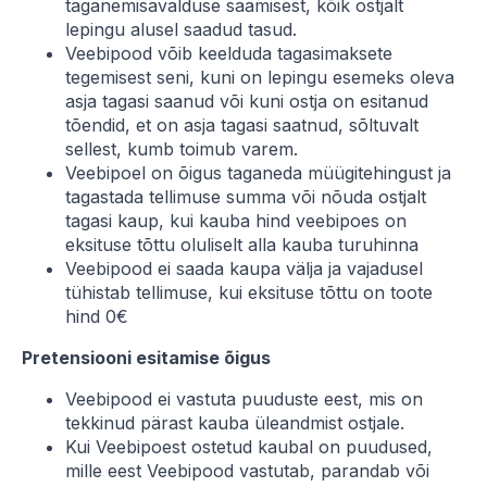
taganemisavalduse saamisest, kõik ostjalt
lepingu alusel saadud tasud.
Veebipood võib keelduda tagasimaksete
tegemisest seni, kuni on lepingu esemeks oleva
asja tagasi saanud või kuni ostja on esitanud
tõendid, et on asja tagasi saatnud, sõltuvalt
sellest, kumb toimub varem.
Veebipoel on õigus taganeda müügitehingust ja
tagastada tellimuse summa või nõuda ostjalt
tagasi kaup, kui kauba hind veebipoes on
eksituse tõttu oluliselt alla kauba turuhinna
Veebipood ei saada kaupa välja ja vajadusel
tühistab tellimuse, kui eksituse tõttu on toote
hind 0€
Pretensiooni esitamise õigus
Veebipood ei vastuta puuduste eest, mis on
tekkinud pärast kauba üleandmist ostjale.
Kui Veebipoest ostetud kaubal on puudused,
mille eest Veebipood vastutab, parandab või