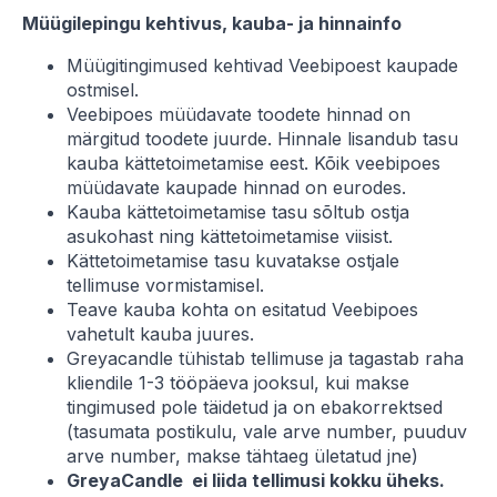
Müügilepingu kehtivus, kauba- ja hinnainfo
Müügitingimused kehtivad Veebipoest kaupade
ostmisel.
Veebipoes müüdavate toodete hinnad on
märgitud toodete juurde. Hinnale lisandub tasu
kauba kättetoimetamise eest. Kõik veebipoes
müüdavate kaupade hinnad on eurodes.
Kauba kättetoimetamise tasu sõltub ostja
asukohast ning kättetoimetamise viisist.
Kättetoimetamise tasu kuvatakse ostjale
tellimuse vormistamisel.
Teave kauba kohta on esitatud Veebipoes
vahetult kauba juures.
Greyacandle tühistab tellimuse ja tagastab raha
kliendile 1-3 tööpäeva jooksul, kui makse
tingimused pole täidetud ja on ebakorrektsed
(tasumata postikulu, vale arve number, puuduv
arve number, makse tähtaeg ületatud jne)
GreyaCandle ei liida tellimusi kokku üheks.