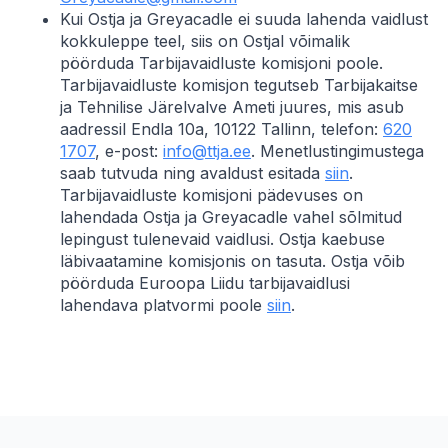
Kui Ostja ja Greyacadle ei suuda lahenda vaidlust
kokkuleppe teel, siis on Ostjal võimalik
pöörduda Tarbijavaidluste komisjoni poole.
Tarbijavaidluste komisjon tegutseb Tarbijakaitse
ja Tehnilise Järelvalve Ameti juures, mis asub
aadressil Endla 10a, 10122 Tallinn, telefon:
620
1707
, e-post:
info@ttja.ee
. Menetlustingimustega
saab tutvuda ning avaldust esitada
siin
.
Tarbijavaidluste komisjoni pädevuses on
lahendada Ostja ja Greyacadle vahel sõlmitud
lepingust tulenevaid vaidlusi. Ostja kaebuse
läbivaatamine komisjonis on tasuta. Ostja võib
pöörduda Euroopa Liidu tarbijavaidlusi
lahendava platvormi poole
siin
.