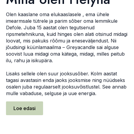
Olen kaaslane oma elukaaslasele , ema ühele
imearmsale tütrele ja parim sõber oma lemmikule
Defole. Juba 15 aastat olen tegutsenud
ripsmetehnikuna, kuid hinges olen alati otsinud midagi
loovat, mis pakuks rõõmu ja eneseväljendust. Nii
jõudsingi küünlamaailma – Greyacandle sai alguse
soovist luua midagi oma kätega, midagi, milles peitub
ilu, rahu ja isikupära.
Lisaks sellele olen suur jooksusõber. Kolm aastat
tagasi avastasin enda jaoks jooksmise ning nüüdseks
osalen juba regulaarselt jooksuvõistlustel. See annab
mulle vabaduse, selguse ja uue energia.
Loe edasi